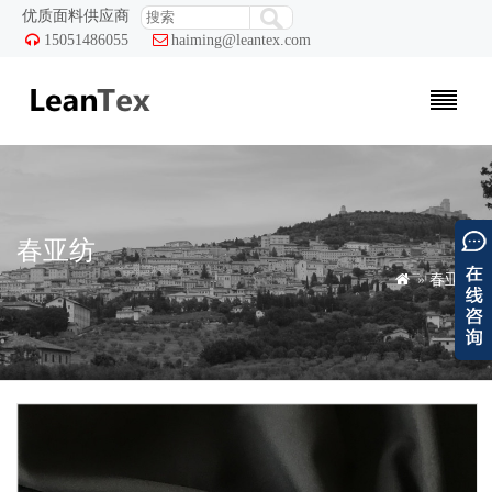
优质面料供应商

15051486055

haiming@leantex.com
春亚纺

»
春亚纺