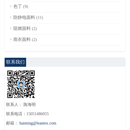
色丁
(9)
防静电面料
(11)
阻燃面料
(2)
雨衣面料
(2)
联系我们
联系人： 陈海明
联系电话：15051486055
邮箱：
haiming@leantex.com