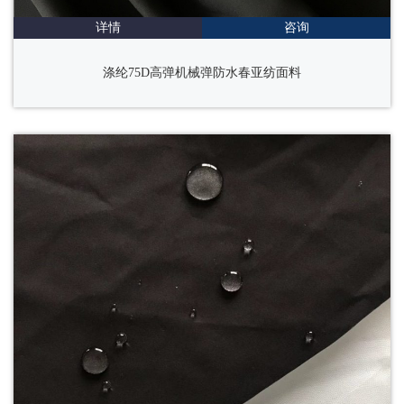
详情
咨询
涤纶75D高弹机械弹防水春亚纺面料