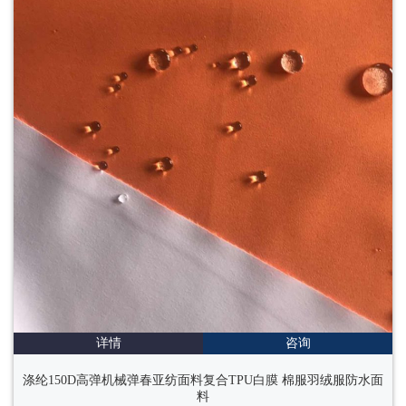
详情
咨询
涤纶150D高弹机械弹春亚纺面料复合TPU白膜 棉服羽绒服防水面
料