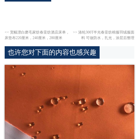
<<
宽幅漂白磨毛家纺春亚纺酒店床单，
>>
涤纶300T半光春亚纺棉服羽绒服面
床垫布220厘米，240厘米，280厘米
料 可做防水，扎光，涂层后整理
也许您对下面的内容也感兴趣