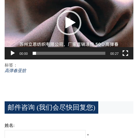
放
器
00:00
00:27
标签：
高弹春亚纺
邮件咨询 (我们会尽快回复您)
姓名:
*