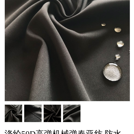
涤纶50D高弹机械弹春亚纺 防水