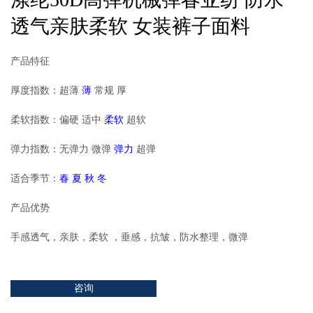
透气亲肤柔软 女装裤子面料
产品特征
厚度指数：超薄
薄
常规 厚
柔软指数：偏硬 适中
柔软
超软
弹力指数：无弹力 微弹
弹力
超弹
适合季节：
春 夏 秋 冬
产品优势
手感透气，亲肤，柔软 ，垂感，抗皱，防水整理，微弹
咨询