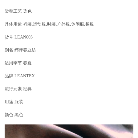
染整工艺 染色
具体用途 裤装,运动服,时装,户外服,休闲服,棉服
货号 LEAN003
别名 纬弹春亚纺
适用季节 春夏
品牌 LEANTEX
流行元素 经典
用途 服装
颜色 黑色
视
频
播