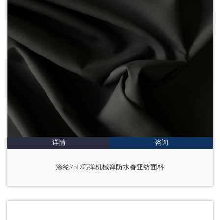
详情
咨询
涤纶75D高弹机械弹防水春亚纺面料