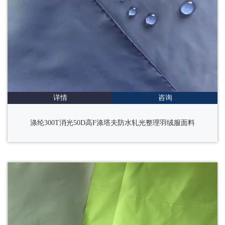
详情
咨询
涤纶300T消光50D高F涤塔夫防水轧光整理羽绒服面料