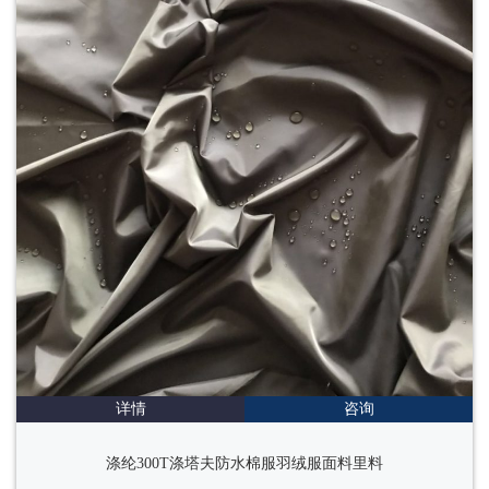
详情
咨询
涤纶300T涤塔夫防水棉服羽绒服面料里料