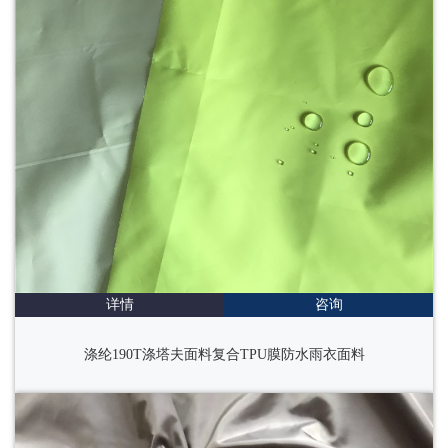
详情
咨询
涤纶190T涤塔夫面料复合TPU膜防水雨衣面料