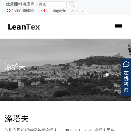
优质面料供应商

15051486055

haiming@leantex.com
涤塔夫

» 涤塔夫
涤塔夫
苏州立恩纺织供应各类涤塔夫。 190T, 210T, 230T 涤塔夫里料，