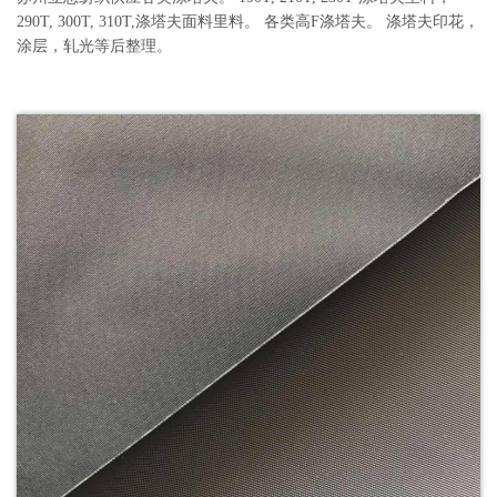
290T, 300T, 310T,涤塔夫面料里料。 各类高F涤塔夫。 涤塔夫印花，
涂层，轧光等后整理。