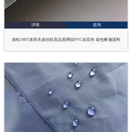
详情
咨询
涤纶190T涤塔夫涤丝纺高品质网纹PVC涂层布 箱包帐篷面料