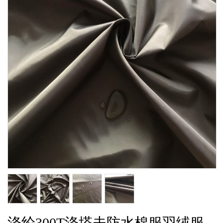
涤纶300T涤塔夫防水棉服羽绒服