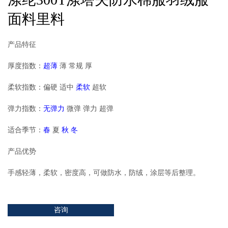
面料里料
产品特征
厚度指数：
超薄
薄 常规 厚
柔软指数：偏硬 适中
柔软
超软
弹力指数：
无弹力
微弹 弹力 超弹
适合季节：
春
夏
秋 冬
产品优势
手感轻薄，柔软，密度高，可做防水，防绒，涂层等后整理。
咨询