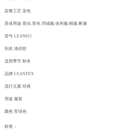
染整工艺 染色
具体用途 雨伞,里布,羽绒服,休闲服,棉服,帐篷
货号 LEAN015
别名 涤丝纺
适用季节 秋冬
品牌 LEANTEX
流行元素 经典
用途 服装
颜色 军绿色
标签：