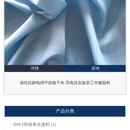
详情
咨询
涤纶抗静电绸平纹格子布 导电丝实验室工作服面料
产品分类
RPET环保再生面料
(2)