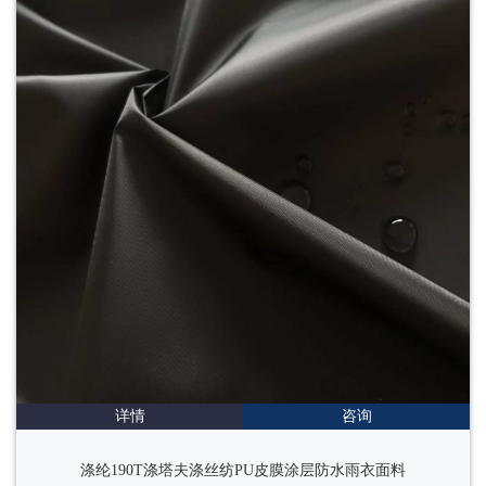
详情
咨询
涤纶190T涤塔夫涤丝纺PU皮膜涂层防水雨衣面料