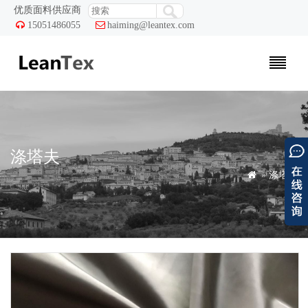
优质面料供应商

15051486055

haiming@leantex.com
涤塔夫

»
涤塔夫