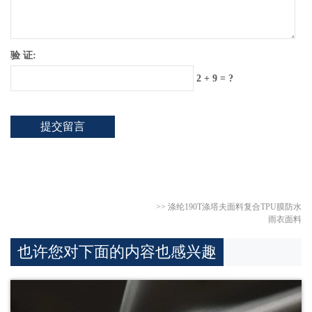
验 证:
2 + 9 = ?
>>
涤纶190T涤塔夫面料复合TPU膜防水
雨衣面料
也许您对下面的内容也感兴趣