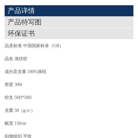
产品详情
产品特写图
环保证书
品质标准 中国国家标准（GB）
品名 涤丝纺
成分及含量 100%涤纶
密度 300t
纱支 50D*50D
克重 58（g/㎡）
幅宽 150cm
织物组织 平纹