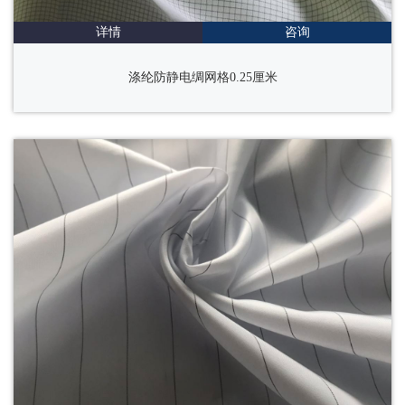
详情
咨询
涤纶防静电绸网格0.25厘米