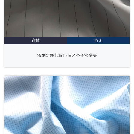
详情
咨询
涤纶防静电布1.7厘米条子涤塔夫