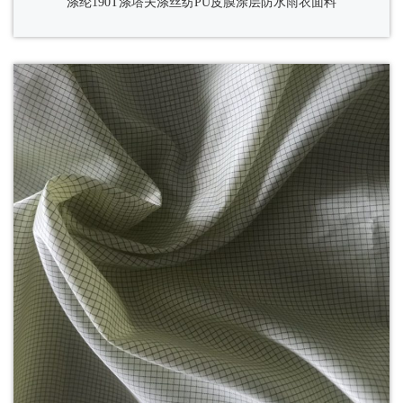
涤纶190T涤塔夫涤丝纺PU皮膜涂层防水雨衣面料