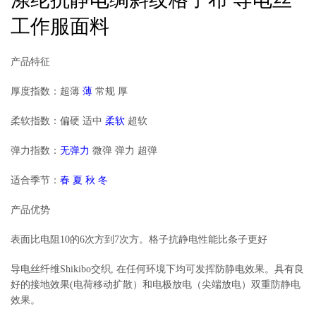
工作服面料
产品特征
厚度指数：超薄
薄
常规 厚
柔软指数：偏硬 适中
柔软
超软
弹力指数：
无弹力
微弹 弹力 超弹
适合季节：
春 夏 秋 冬
产品优势
表面比电阻10的6次方到7次方。格子抗静电性能比条子更好
导电丝纤维Shikibo交织, 在任何环境下均可发挥防静电效果。具有良
好的接地效果(电荷移动扩散）和电极放电（尖端放电）双重防静电
效果。