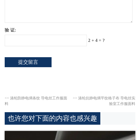
验 证:
2 + 4 = ?
<<
涤纶防静电绸条纹 导电丝工作服面
>>
涤纶抗静电绸平纹格子布 导电丝实
料
验室工作服面料
也许您对下面的内容也感兴趣