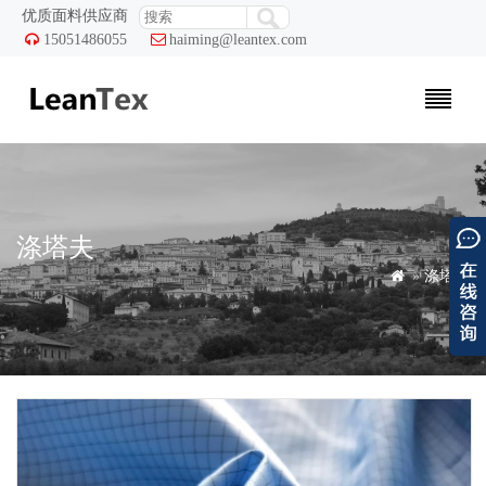
优质面料供应商

15051486055

haiming@leantex.com
涤塔夫

»
涤塔夫