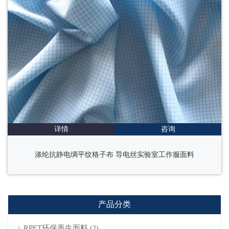
详情
咨询
涤纶抗静电绸平纹格子布 导电丝实验室工作服面料
产品分类
RPET环保再生面料
(2)