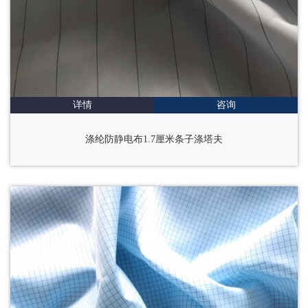
详情
咨询
涤纶防静电布1.7厘米条子涤塔夫