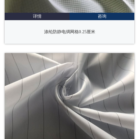
详情
咨询
涤纶防静电绸网格0.25厘米