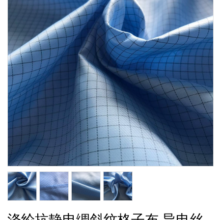
涤纶抗静电绸斜纹格子布 导电丝